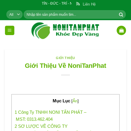
Skip
TÍN - ĐỨC - TRÍ - NHÂN
Liên Hệ
to
Tìm
content
kiếm:
GIỚI THIỆU
Giới Thiệu Về NoniTanPhat
Mục Lục
[
Ẩn
]
1
Công Ty TNHH NONI TẤN PHÁT –
MST: 0313.462.404
2
SƠ LƯỢC VỀ CÔNG TY