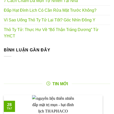
7 Cách Chăm Da Mụn Tự Nhiên Tại Nhà
Đắp Hạt Đình Lịch Có Cần Rửa Mặt Trước Không?
Vì Sao Uống Thỏ Ty Tử Lại Tốt? Góc Nhìn Đông Y
Thỏ Ty Tử: Thực Hư Về “Bổ Thận Tráng Dương” Từ
YHCT
BÌNH LUẬN GẦN ĐÂY
TIN MỚI
28
Th7