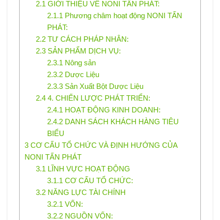
2.1
GIỚI THIỆU VỀ NONI TẤN PHÁT:
2.1.1
Phương châm hoạt động NONI TẤN
PHÁT:
2.2
TƯ CÁCH PHÁP NHÂN:
2.3
SẢN PHẨM DỊCH VỤ:
2.3.1
Nông sản
2.3.2
Dược Liệu
2.3.3
Sản Xuất Bột Dược Liệu
2.4
4. CHIẾN LƯỢC PHÁT TRIỂN:
2.4.1
HOẠT ĐỘNG KINH DOANH:
2.4.2
DANH SÁCH KHÁCH HÀNG TIÊU
BIỂU
3
CƠ CẤU TỔ CHỨC VÀ ĐỊNH HƯỚNG CỦA
NONI TẤN PHÁT
3.1
LĨNH VỰC HOẠT ĐỘNG
3.1.1
CƠ CẤU TỔ CHỨC:
3.2
NĂNG LỰC TÀI CHÍNH
3.2.1
VỐN:
3.2.2
NGUỒN VỐN: