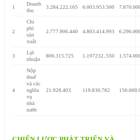
Doanh
1
3.284.222.165
6.003.953.500
7.870.00
thu
Chi
phí
2
2.777.906.440
4.803.414.993
6.296.00
sản
xuất
Lợi
3
806.315.725
1.197232..550
1.574.00
nhuận
Nộp
thuế
và các
4
nghĩa
21.928.403
119.830.782
150.000.
vụ
nhà
nước
CHIẾN LƯỢC PHÁT TRIỂN VÀ