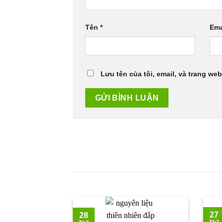
Tên
*
Ema
Lưu tên của tôi, email, và trang web
27
28
Th7