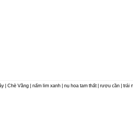
| Chè Vằng | nấm lim xanh | nụ hoa tam thất | rượu cần | trái 
VỀ CHÚNG TÔI