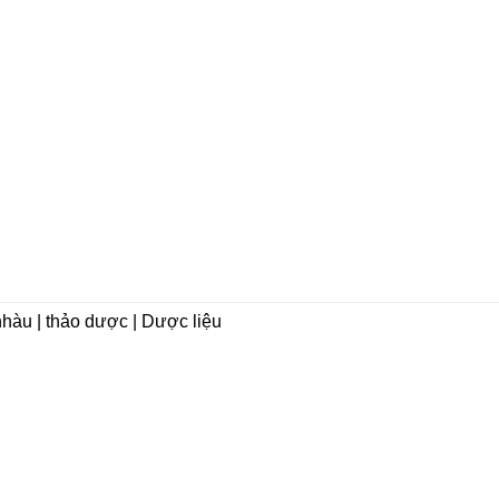
nhàu | thảo dược | Dược liệu
CHÍNH SÁCH
Hướng dẫn mua hàng
Hướng dẫn thanh toán