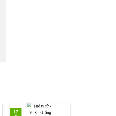
17
Th7