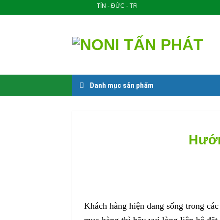
Skip
TÍN - ĐỨC - TRÍ - NHÂN
to
content
Danh mục sản phẩm
Hướn
Khách hàng hiện đang sống trong các