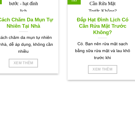
Th7
Cách Chăm Da Mụn Tự
Đắp Hạt Đình Lịch Có
Nhiên Tại Nhà
Cần Rửa Mặt Trước
Không?
cách chăm da mụn tự nhiên
Có. Bạn nên rửa mặt sạch
 nhà, dễ áp dụng, không cần
bằng sữa rửa mặt và lau khô
nhiều
trước khi
XEM THÊM
XEM THÊM
HÌNH ẢNH VỀ NONITANPHAT TẠI NƠI LÀM VI