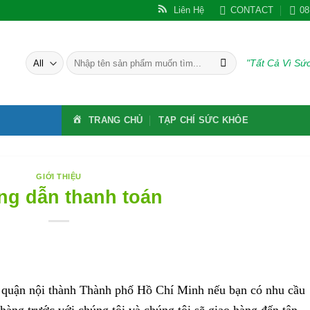
Liên Hệ
CONTACT
08
Tìm
"Tất Cả Vì S
kiếm:
TRANG CHỦ
TẠP CHÍ SỨC KHỎE
GIỚI THIỆU
g dẫn thanh toán
 quận nội thành Thành phố Hồ Chí Minh nếu bạn có nhu cầu