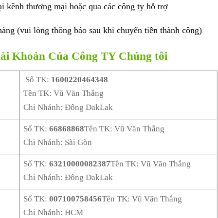
tại kênh thương mại hoặc qua các công ty hỗ trợ
àng (vui lòng thông báo sau khi chuyển tiền thành công)
tài Khoản Của Công TY Chúng tôi
Số TK:
1600220464348
Tên TK: Vũ Văn Thắng
Chi Nhánh: Đông DakLak
Số TK:
66868868
Tên TK: Vũ Văn Thắng
Chi Nhánh: Sài Gòn
Số TK:
63210000082387
Tên TK: Vũ Văn Thắng
Chi Nhánh: Đông DakLak
Số TK:
007100758456
Tên TK: Vũ Văn Thắng
Chi Nhánh: HCM